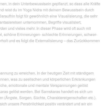
en, in dein Unterbewusstsein gepflanzt, so dass alle Kräfte
end reist du im Yoga Nidra mit deinem Bewusstsein durch
raufhin folgt für gewöhnlich eine Visualisierung, die sehr
tasiereisen unternommen, Begriffe visualisiert,
rden und vieles mehr. In dieser Phase wird oft auch mit
el, schöne Erinnerungen- schlechte Erinnerungen, schwer-
rholt und es folgt die Externalisierung – das Zurückkommen
spannung zu erreichen. In der heutigen Zeit mit ständigem
nnen, was zu seelischen und körperlichen Erkrankungen
liche, emotionale und mentale Verspannungen gelöst
as gelöst werden. Bei Samskaras handelt es sich um
 (Ängste, Sorgen, Süchte, Charaktereigenschaften etc.).
ich unsere Persönlichkeit positiv verändert und wir ein