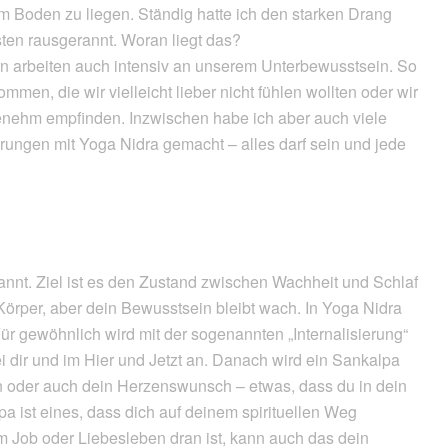
m Boden zu liegen. Ständig hatte ich den starken Drang
en rausgerannt. Woran liegt das?
rn arbeiten auch intensiv an unserem Unterbewusstsein. So
men, die wir vielleicht lieber nicht fühlen wollten oder wir
nehm empfinden. Inzwischen habe ich aber auch viele
ungen mit Yoga Nidra gemacht – alles darf sein und jede
nnt. Ziel ist es den Zustand zwischen Wachheit und Schlaf
Körper, aber dein Bewusstsein bleibt wach. In Yoga Nidra
ür gewöhnlich wird mit der sogenannten „Internalisierung“
 dir und im Hier und Jetzt an. Danach wird ein Sankalpa
ion oder auch dein Herzenswunsch – etwas, dass du in dein
a ist eines, dass dich auf deinem spirituellen Weg
m Job oder Liebesleben dran ist, kann auch das dein