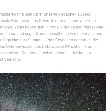
trainieren und kein Opfer unserer Gedanken zu sein.
wusste Ebenen deines Seins. In dem Zustand von Yoga
rnfähig. Yogis haben sich in Yoga Nidra ganze Philosophie-
innerlichen und sogar Sprachen soll man in diesem Zustand
on Yoga Nidra ist Samadhi – das Erwachen oder auch die
 das Unterbewusste, das Unbewusste (Wachheit, Traum,
sstsein vor. Das Verschmelzen deines individuellen
st Samadhi.