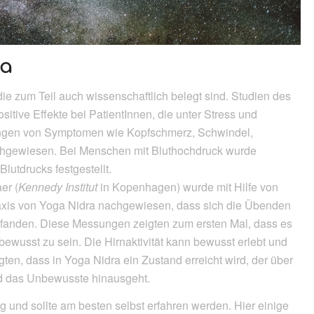
ra
die zum Teil auch wissenschaftlich belegt sind. Studien des
itive Effekte bei PatientInnen, die unter Stress und
ungen von Symptomen wie Kopfschmerz, Schwindel,
nachgewiesen. Bei Menschen mit Bluthochdruck wurde
lutdrucks festgestellt.
er (
Kennedy Institut
in Kopenhagen) wurde mit Hilfe von
is von Yoga Nidra nachgewiesen, dass sich die Übenden
fanden. Diese Messungen zeigten zum ersten Mal, dass es
bewusst zu sein. Die Hirnaktivität kann bewusst erlebt und
ten, dass in Yoga Nidra ein Zustand erreicht wird, der über
d das Unbewusste hinausgeht.
ig und sollte am besten selbst erfahren werden. Hier einige