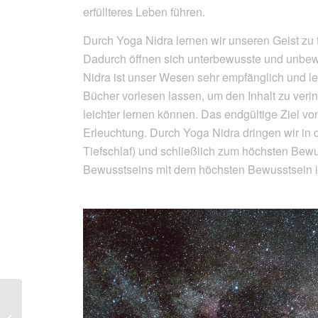
erfüllteres Leben führen.
Durch Yoga Nidra lernen wir unseren Geist zu 
Dadurch öffnen sich unterbewusste und unbe
Nidra ist unser Wesen sehr empfänglich und le
Bücher vorlesen lassen, um den Inhalt zu ver
leichter lernen können. Das endgültige Ziel v
Erleuchtung. Durch Yoga Nidra dringen wir in
Tiefschlaf) und schließlich zum höchsten Bewu
Bewusstseins mit dem höchsten Bewusstsein i
Advanced Yoga
Teacher Training –