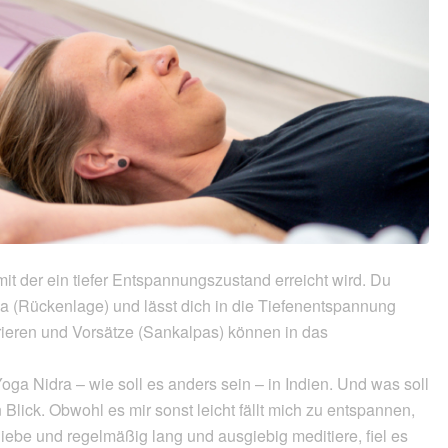
mit der ein tiefer Entspannungszustand erreicht wird. Du
a (Rückenlage) und lässt dich in die Tiefenentspannung
rieren und Vorsätze (Sankalpas) können in das
oga Nidra – wie soll es anders sein – in Indien. Und was soll
lick. Obwohl es mir sonst leicht fällt mich zu entspannen,
ebe und regelmäßig lang und ausgiebig meditiere, fiel es