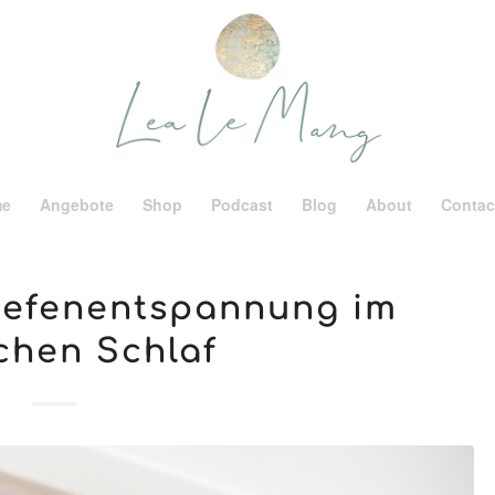
me
Angebote
Shop
Podcast
Blog
About
Contac
Tiefenentspannung im
chen Schlaf