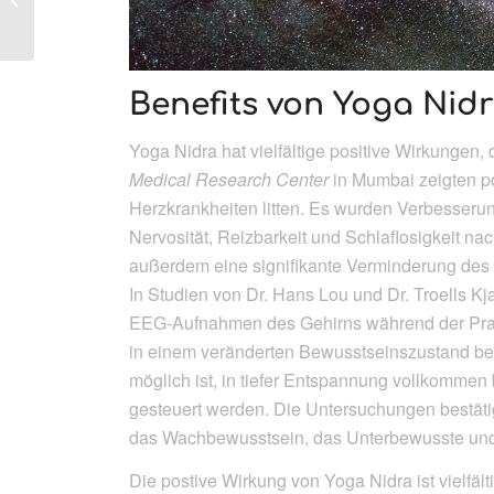
Meine Motivation
Benefits von Yoga Nid
Yoga Nidra hat vielfältige positive Wirkungen, 
Medical Research Center
in Mumbai zeigten pos
Herzkrankheiten litten. Es wurden Verbesser
Nervosität, Reizbarkeit und Schlaflosigkeit 
außerdem eine signifikante Verminderung des B
In Studien von Dr. Hans Lou und Dr. Troells Kja
EEG-Aufnahmen des Gehirns während der Prax
in einem veränderten Bewusstseinszustand be
möglich ist, in tiefer Entspannung vollkommen 
gesteuert werden. Die Untersuchungen bestätig
das Wachbewusstsein, das Unterbewusste un
Die postive Wirkung von Yoga Nidra ist vielfält