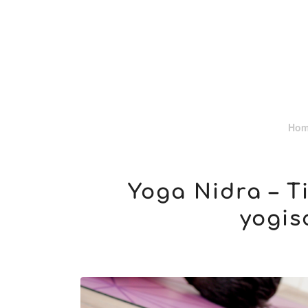
Ho
Yoga Nidra – 
yogis