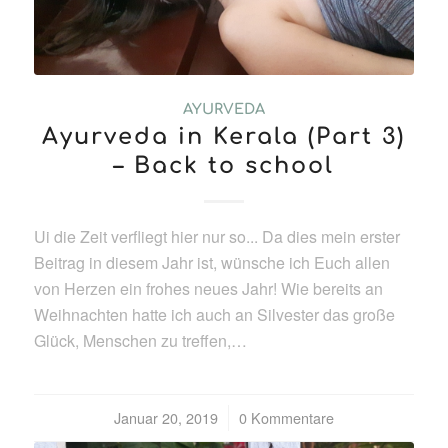
AYURVEDA
Ayurveda in Kerala (Part 3)
– Back to school
Ui die Zeit verfliegt hier nur so... Da dies mein erster
Beitrag in diesem Jahr ist, wünsche ich Euch allen
von Herzen ein frohes neues Jahr! Wie bereits an
Weihnachten hatte ich auch an Silvester das große
Glück, Menschen zu treffen,…
Januar 20, 2019
/
0 Kommentare