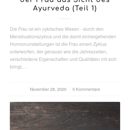
Ayurveda (Teil 1)
Die Frau ist ein zyklisches Wesen - durch den
Menstruationszyklus und die damit einhergehenden
Hormonumstellungen ist die Frau einem Zyklus
unterworfen, der genauso wie die Jahreszeiten,
verschiedene Eigenschaften und Qualitäten mit sich
bringt.…
November 28, 2020
/
0 Kommentare