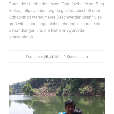
Durch die Unruhe der letzten Tage (siehe letzter Blog-
Beitrag: https://lealemang.de/gastfreundschaft-oder-
kidnapping/) waren meine Beschwerden definitiv so
groß wie schon lange nicht mehr und ich konnte die
Behandlungen und die Ruhe im Ayurveda-
Krankenhaus…
Dezember 25, 2018
/
2 Kommentare