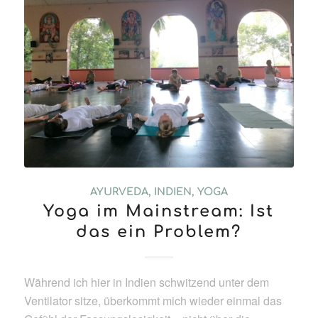
AYURVEDA
,
INDIEN
,
YOGA
Yoga im Mainstream: Ist
das ein Problem?
Während ich hier in Indien schwitzend unter dem
Ventilator sitze, überkommt mich wieder einmal das