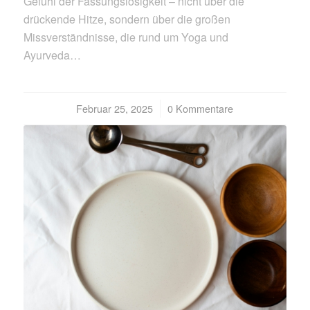
Gefühl der Fassungslosigkeit – nicht über die
drückende Hitze, sondern über die großen
Missverständnisse, die rund um Yoga und
Ayurveda…
Februar 25, 2025
/
0 Kommentare