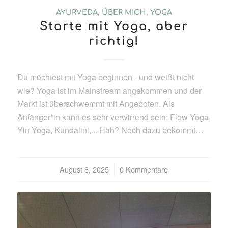
AYURVEDA
,
ÜBER MICH
,
YOGA
Starte mit Yoga, aber
richtig!
Du möchtest mit Yoga beginnen - und weißt nicht
wie? Yoga ist im Mainstream angekommen und der
Markt ist überschwemmt mit Angeboten. Als
Anfänger*in kann es sehr verwirrend sein: Flow Yoga,
Yin Yoga, Kundalini,... Häh? Noch dazu bekommt…
August 8, 2025
/
0 Kommentare