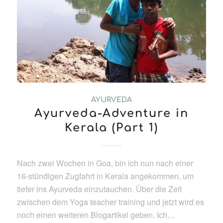
AYURVEDA
Ayurveda-Adventure in
Kerala (Part 1)
Nach zwei Wochen in Goa, bin ich nun nach einer
16-stündigen Zugfahrt in Kerala angekommen, um
tiefer ins Ayurveda einzutauchen. Über die Zeit
zwischen dem Yoga teacher training und jetzt wird es
noch einen weiteren Blogartikel geben. Ich…