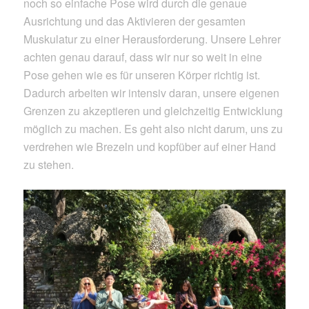
noch so einfache Pose wird durch die genaue
Ausrichtung und das Aktivieren der gesamten
Muskulatur zu einer Herausforderung. Unsere Lehrer
achten genau darauf, dass wir nur so weit in eine
Pose gehen wie es für unseren Körper richtig ist.
Dadurch arbeiten wir intensiv daran, unsere eigenen
Grenzen zu akzeptieren und gleichzeitig Entwicklung
möglich zu machen. Es geht also nicht darum, uns zu
verdrehen wie Brezeln und kopfüber auf einer Hand
zu stehen.