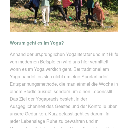
Worum geht es im Yoga?
Anhand der ursprünglichen Yogaliteratur und mit Hilfe
von modernen Beispielen wird uns hier vermittelt
worin es im Yoga wirklich geht. Bei traditionellem
Yoga handelt es sich nicht um eine Sportart oder
Entspannungsmethode, die man einmal die Woche in
einem Studio ausübt, sondern um einen Lebensstil.
Das Ziel der Yogapraxis besteht in der
Ausgeglichenheit des Geistes und der Kontrolle über
unsere Gedanken. Kurz gefasst geht es darum, in
jeder Lebenslage Ruhe zu bewahren und in