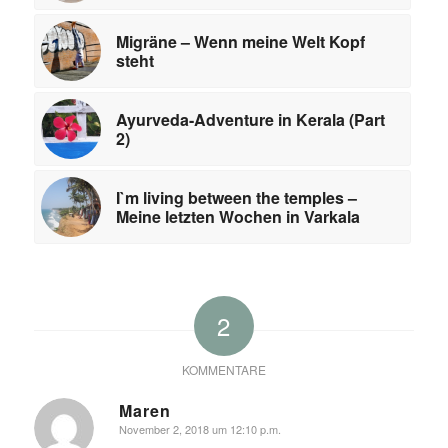
Migräne – Wenn meine Welt Kopf
steht
Ayurveda-Adventure in Kerala (Part
2)
I`m living between the temples –
Meine letzten Wochen in Varkala
2
KOMMENTARE
Maren
November 2, 2018 um 12:10 p.m.
sagte: