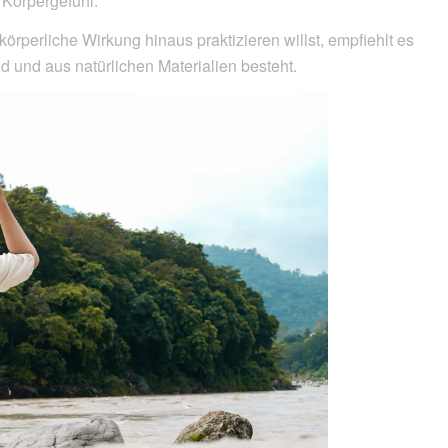
 Körpergefühl.
örperliche Wirkung hinaus praktizieren willst, empfiehlt es
und und aus natürlichen Materialien besteht.