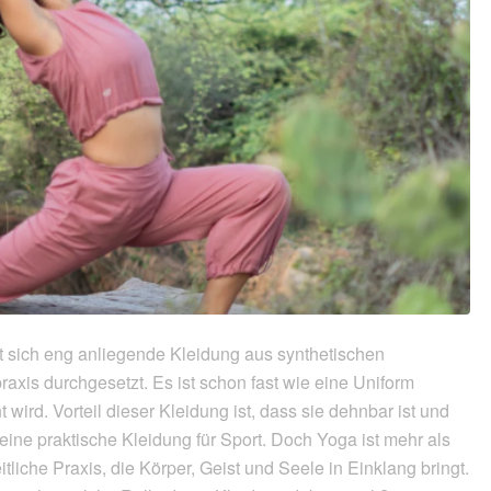
 sich eng anliegende Kleidung aus synthetischen
raxis durchgesetzt. Es ist schon fast wie eine Uniform
wird. Vorteil dieser Kleidung ist, dass sie dehnbar ist und
 eine praktische Kleidung für Sport. Doch Yoga ist mehr als
liche Praxis, die Körper, Geist und Seele in Einklang bringt.