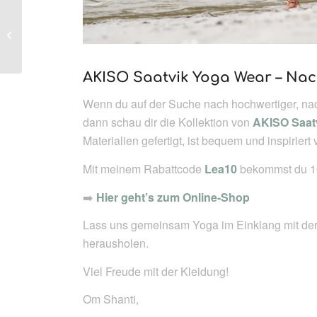
Yoga im Mainstream:
Ist das ein Problem?
AKISO Saatvik Yoga Wear – Nachh
Wenn du auf der Suche nach hochwertiger, nachh
dann schau dir die Kollektion von
AKISO Saat
Materialien gefertigt, ist bequem und inspiriert
Mit meinem Rabattcode
Lea10
bekommst du 10
➡️
Hier geht’s zum Online-Shop
Lass uns gemeinsam Yoga im Einklang mit der
herausholen.
Viel Freude mit der Kleidung!
Om Shanti,