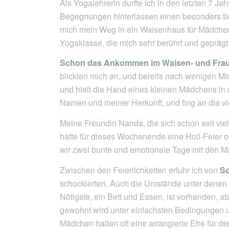
Als Yogalehrerin durfte ich in den letzten 7 Ja
Begegnungen hinterlassen einen besonders tie
mich mein Weg in ein Waisenhaus für Mädchen i
Yogaklasse, die mich sehr berührt und geprägt 
Schon das Ankommen im Waisen- und Fra
blickten mich an, und bereits nach wenigen M
und hielt die Hand eines kleinen Mädchens in
Namen und meiner Herkunft, und fing an die v
Meine Freundin Nanda, die sich schon seit viel
hatte für dieses Wochenende eine Holi-Feier o
wir zwei bunte und emotionale Tage mit den 
Zwischen den Feierlichkeiten erfuhr ich von
Sc
schockierten. Auch die Umstände unter denen 
Nötigste, ein Bett und Essen, ist vorhanden, a
gewohnt wird unter einfachsten Bedingungen un
Mädchen halten oft eine arrangierte Ehe für d