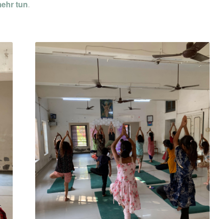
mehr tun
.