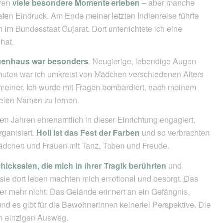
hren
viele besondere Momente erleben
– aber manche
fen Eindruck. Am Ende meiner letzten Indienreise führte
m Bundesstaat Gujarat. Dort unterrichtete ich eine
hat.
uenhaus war besonders
. Neugierige, lebendige Augen
inuten war ich umkreist von Mädchen verschiedenen Alters
 meiner. Ich wurde mit Fragen bombardiert, nach meinem
ielen Namen zu lernen.
en Jahren ehrenamtlich in dieser Einrichtung engagiert,
rganisiert.
Holi ist das Fest der Farben
und so verbrachten
Mädchen und Frauen mit Tanz, Toben und Freude.
hicksalen, die mich in ihrer Tragik berührten
und
sie dort leben machten mich emotional und besorgt. Das
ber mehr nicht. Das Gelände erinnert an ein Gefängnis,
d es gibt für die Bewohnerinnen keinerlei Perspektive. Die
en einzigen Ausweg.