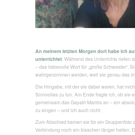
An meinem letzten Morgen dort habe ich a
unterrichtet
. Während des Unterrichts riefen s
– das liebevolle Wort für „große Schwester“. 
wahrgenommen werden, weil sie genau das i
Die Hingabe, mit der sie dabei waren, hat mich
Sinnvolles zu tun. Am Ende fragte ich, ob sie
gemeinsam das Gayatri Mantra an – ein absolu
zu singen – und ich auch nicht.
Zum Abschied kamen sie für ein Gruppenfoto zu
Verbindung noch ein bisschen länger halten. Di