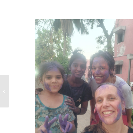
Die ideale Yogakleidung
– weit oder eng?