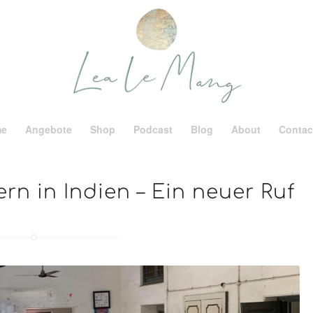
me
Angebote
Shop
Podcast
Blog
About
Contac
rn in Indien – Ein neuer Ruf