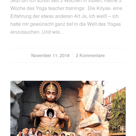
Jetzt bin ich schon seit 3 Wochen in Indien, meine 3.
Woche des Yoga teacher trainings: Die Kriyas- eine
Erfahrung der etwas anderen Art Ja, ich weiß – ich
hatte mir gewünscht ganz tief in die Welt des Yogas
einzutauchen. Und wie…
November 11, 2018
/
2 Kommentare