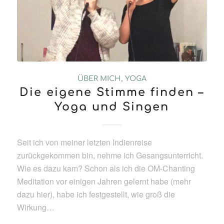
ÜBER MICH
,
YOGA
Die eigene Stimme finden –
Yoga und Singen
Seit ich von meiner letzten Indienreise
zurückgekommen bin, nehme ich Gesangsunterricht.
Wie es dazu kam? Schon als ich die OM-Chanting
Meditation vor einigen Jahren gelernt habe (mehr
dazu hier), habe ich festgestellt, wie groß die
Wirkung…