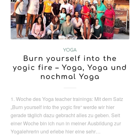
YOGA
Burn yourself into the
yogic fire – Yoga, Yoga und
nochmal Yoga
1. Woche des Yoga teacher trainings: Mit dem Satz
„Burn yourself into the yogic fire“ werde wir hier
gerade täglich dazu gebracht alles zu geben. Seit
einer Woche bin ich nun in meiner Ausbildung zur
Yogalehrerin und erlebe hier eine sehr…