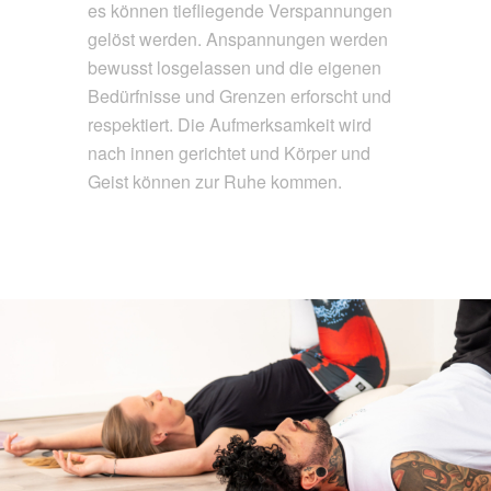
es können tiefliegende Verspannungen
gelöst werden. Anspannungen werden
bewusst losgelassen und die eigenen
Bedürfnisse und Grenzen erforscht und
respektiert. Die Aufmerksamkeit wird
nach innen gerichtet und Körper und
Geist können zur Ruhe kommen.