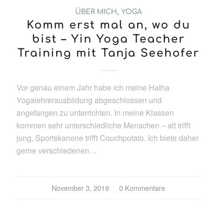
ÜBER MICH
,
YOGA
Komm erst mal an, wo du
bist – Yin Yoga Teacher
Training mit Tanja Seehofer
Vor genau einem Jahr habe ich meine Hatha
Yogalehrerausbildung abgeschlossen und
angefangen zu unterrichten. In meine Klassen
kommen sehr unterschiedliche Menschen – alt trifft
jung, Sportskanone trifft Couchpotato. Ich biete daher
gerne verschiedenen…
November 3, 2019
/
0 Kommentare