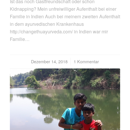
Ist das noch Gastfreundschaft oder schon
Kidnapping? Mein unfreiwilliger Aufenthalt bei einer
Familie in Indien Auch bei meinem zweiten Aufenthalt
in dem ayurvedischen Krankenhaus
http://changethuayurveda.com/ in Indien war mir
Familie…
Dezember 14, 2018
/
1 Kommentar