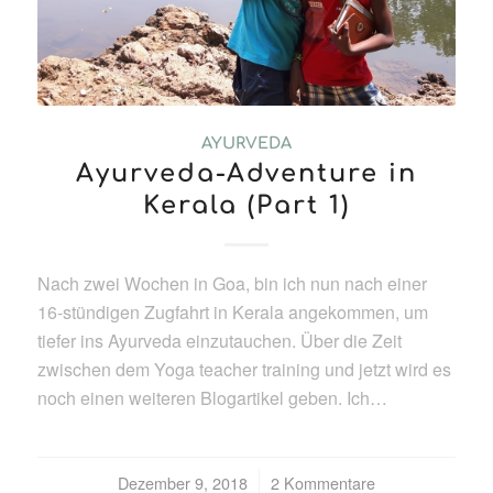
AYURVEDA
Ayurveda-Adventure in
Kerala (Part 1)
Nach zwei Wochen in Goa, bin ich nun nach einer
16-stündigen Zugfahrt in Kerala angekommen, um
tiefer ins Ayurveda einzutauchen. Über die Zeit
zwischen dem Yoga teacher training und jetzt wird es
noch einen weiteren Blogartikel geben. Ich…
Dezember 9, 2018
/
2 Kommentare